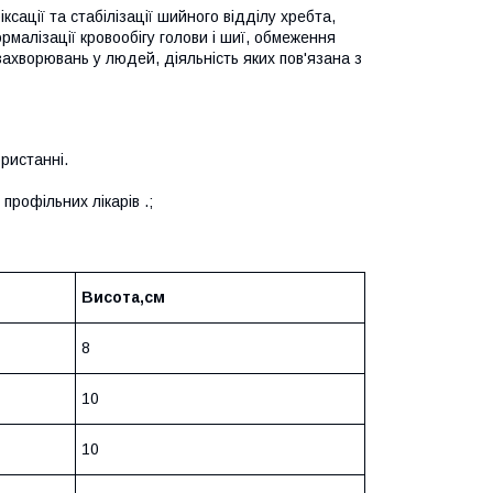
ації та стабілізації шийного відділу хребта,
рмалізації кровообігу голови і шиї, обмеження
ахворювань у людей, діяльність яких пов'язана з
ристанні.
рофільних лікарів .;
Висота,см
8
10
10