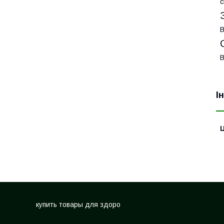
с
В
В
І
Ц
купить товары для здоро