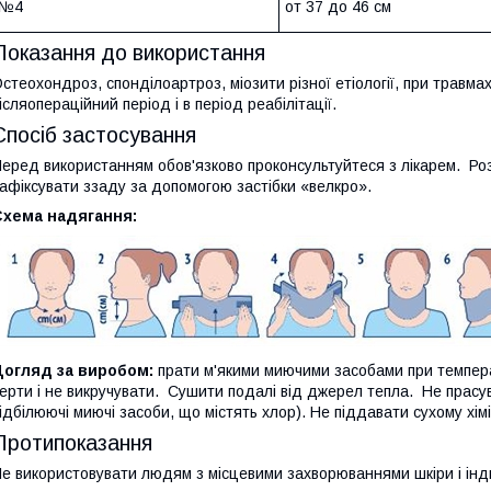
№4
от 37 до 46 см
Показання до використання
стеохондроз, спонділоартроз, міозити різної етіології, при травмах
ісляопераційний період і в період реабілітації.
Спосіб застосування
еред використанням обов'язково проконсультуйтеся з лікарем. Роз
афіксувати ззаду за допомогою застібки «велкро».
Схема надягання:
Догляд за виробом:
прати м'якими миючими засобами при температ
ерти і не викручувати. Сушити подалі від джерел тепла. Не прасу
ідбілюючі миючі засоби, що містять хлор). Не піддавати сухому хі
Протипоказання
е використовувати людям з місцевими захворюваннями шкіри і ін