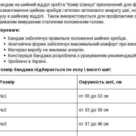
андаж на шийний відділ хребта "Комір Шанца" призначений для фікс
озвантаження шийних хребців і м'язово-зв'язкового апарату шиї, но
уху в шийному відділі. Також використовується для профілактики з
ривалим вимушеним статичним положенням голови.
Переваги:
Бандаж забезпечує правильне положення шийних хребців.
Анатомічна форма забезпечує максимальний комфорт при вико
Матеріал виробу не викликає алергію.
Конструкція бандажа розроблена з урахуванням рекомендацій п
Зроблено в Україні.
озмір бандажа підбирається по колу і висоті шиї:
Розмір
Окружність шеї
, см
№1
от 30 до 32 см
№2
от 33 до 36 см
№3
от 37 до 46 см