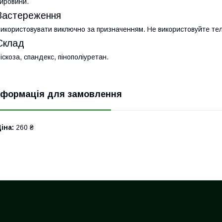
ировини.
Застереження
икористовувати виключно за призначенням. Не використовуйте теле
Склад
іскоза, спандекс, пінополіуретан.
нформація для замовлення
іна:
260 ₴