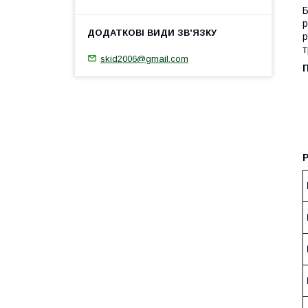
Б
р
р
т
skid2006@gmail.com
Р