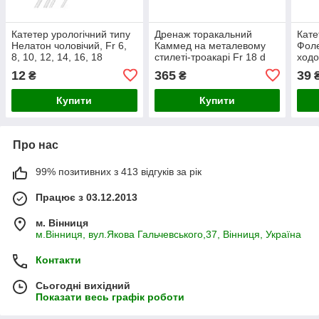
Катетер урологічний типу
Дренаж торакальний
Кате
Нелатон чоловічий, Fr 6,
Каммед на металевому
Фоле
8, 10, 12, 14, 16, 18
стилеті-троакарі Fr 18 d
ходо
6,0 мм
20, 
12
365
39
₴
₴
Купити
Купити
Про нас
99% позитивних з 413 відгуків за рік
Працює з 03.12.2013
м. Вінниця
м.Вінниця, вул.Якова Гальчевського,37, Вінниця, Україна
Контакти
Сьогодні вихідний
Показати весь графік роботи