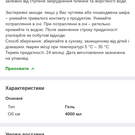
залежно від ступеня забруднення білизни та жорсткості води.
Застережні заходи: якщо у Вас чутлива або пошкоджена шкіра
– уникайте тривалого контакту з продуктом. Уникайте
потрапляння в очі. При потраплянні в очі – ретельно
промийте їх водою. Після закінчення строку придатності
утилізуйте як побутові відходи.
Спосіб зберігання: зберігайте в сухому, захищеному від дітей і
домашніх тварин місці при температурі 5 °C – 35 °C.
Термін придатності: 24 місяці. Дата виготовлення зазначена
на упаковці.
Приховати
Характеристики
Основні
Тип
Гель
Об`єм
4000 мл
Умови доставки