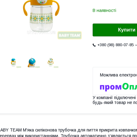
В наявності
Купити
+380 (98) 880-07-85
У компанії підключені
будь-який товар не п
ABY TEAM М'яка силіконова трубочка для пиття прикрита ковпачко
ерервах між використаннями. Трубочка автоматично з’являється пр