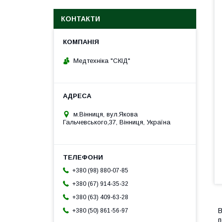
КОНТАКТИ
Медтехніка "СКІД"
м.Вінниця, вул.Якова
Гальчевського,37, Вінниця, Україна
+380 (98) 880-07-85
+380 (67) 914-35-32
+380 (63) 409-63-28
B
+380 (50) 861-56-97
п