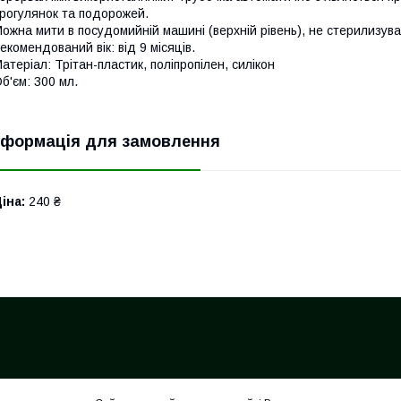
рогулянок та подорожей.
ожна мити в посудомийній машині (верхній рівень), не стерилизуват
екомендований вік: від 9 місяців.
атеріал: Трітан-пластик, поліпропілен, силікон
б'єм: 300 мл.
нформація для замовлення
іна:
240 ₴