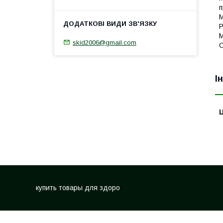
п
М
Р
М
skid2006@gmail.com
О
І
Ц
купить товары для здоро