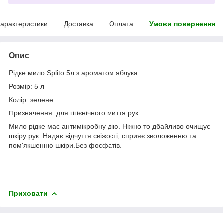
арактеристики
Доставка
Оплата
Умови повернення
Опис
Рідке мило Splito 5л з ароматом яблука
Розмір: 5 л
Колір: зелене
Призначення: для гігієнічного миття рук.
Мило рідке має антимікробну дію. Ніжно то дбайливо очищує
шкіру рук. Надає відчуття свіжості, сприяє зволоженню та
пом'якшенню шкіри.Без фосфатів.
Приховати