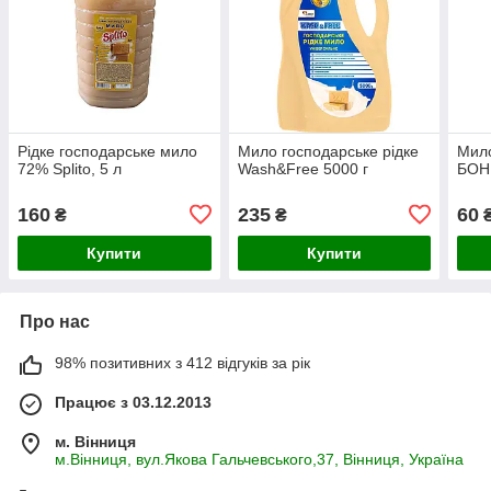
Рідке господарське мило
Мило господарське рідке
Мило
72% Splito, 5 л
Wash&Free 5000 г
БОН
160
235
60
₴
₴
Купити
Купити
Про нас
98% позитивних з 412 відгуків за рік
Працює з 03.12.2013
м. Вінниця
м.Вінниця, вул.Якова Гальчевського,37, Вінниця, Україна