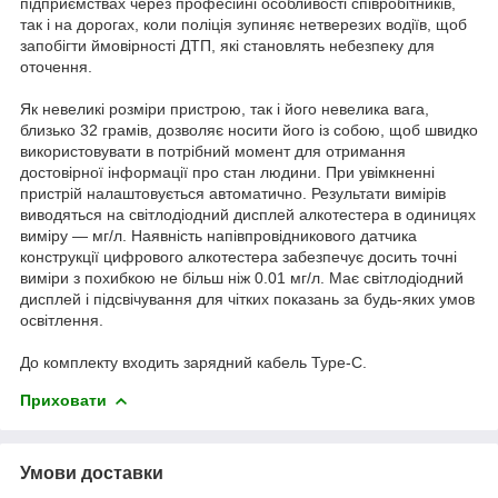
підприємствах через професійні особливості співробітників,
так і на дорогах, коли поліція зупиняє нетверезих водіїв, щоб
запобігти ймовірності ДТП, які становлять небезпеку для
оточення.
Як невеликі розміри пристрою, так і його невелика вага,
близько 32 грамів, дозволяє носити його із собою, щоб швидко
використовувати в потрібний момент для отримання
достовірної інформації про стан людини. При увімкненні
пристрій налаштовується автоматично. Результати вимірів
виводяться на світлодіодний дисплей алкотестера в одиницях
виміру — мг/л. Наявність напівпровідникового датчика
конструкції цифрового алкотестера забезпечує досить точні
виміри з похибкою не більш ніж 0.01 мг/л. Має світлодіодний
дисплей і підсвічування для чітких показань за будь-яких умов
освітлення.
До комплекту входить зарядний кабель Type-C.
Приховати
Умови доставки