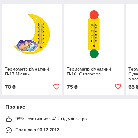
Термометр кімнатний
Термометр кімнатний
Терм
П-17 Місяць
П-16 "Світлофор"
Суве
в ас
78
75
65
₴
₴
Про нас
98% позитивних з 412 відгуків за рік
Працює з 03.12.2013