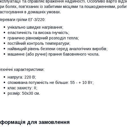
ксплуатації та справляє враження надійності. Особливо варто відз
ри болях, пов'язаних із забитими місцями та пошкодженнями, роби
астосування в домашніх умовах.
ереваги грілки ЕГ-3/220:
унікально швидке нагрівання;
еластичність та висока гнучкість;
гранично рівномірний розподіл тепла;
постійний контроль температури;
найвищий рівень безпеки серед аналогічних виробів;
машинне (або ручне) прання бавовняного чохла.
ехнічні характеристики:
напруга: 220 В;
споживана потужність не більше: 55 - + 10 Вт;
клас захисту: ІІ;
розмір: 50х30 см.
нформація для замовлення