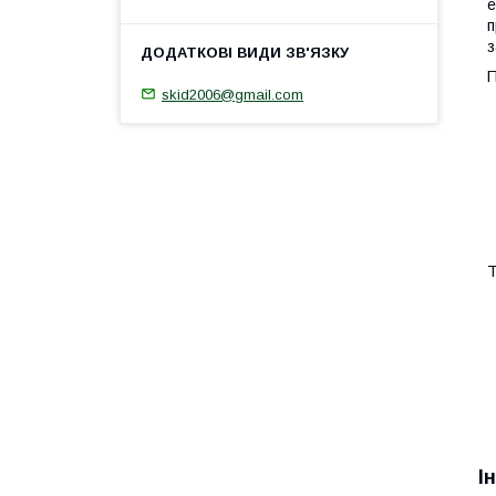
е
п
з
П
skid2006@gmail.com
Т
І