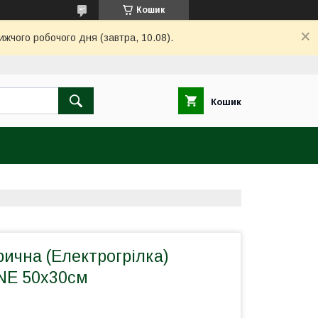
Кошик
ижчого робочого дня (завтра, 10.08).
Кошик
рична (Електрогрілка)
INE 50х30см