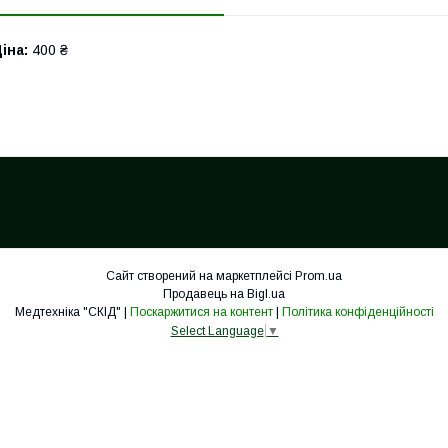
іна:
400 ₴
Сайт створений на маркетплейсі
Prom.ua
Продавець на Bigl.ua
Медтехніка "СКІД" |
Поскаржитися на контент
|
Політика конфіденційності
Select Language
▼