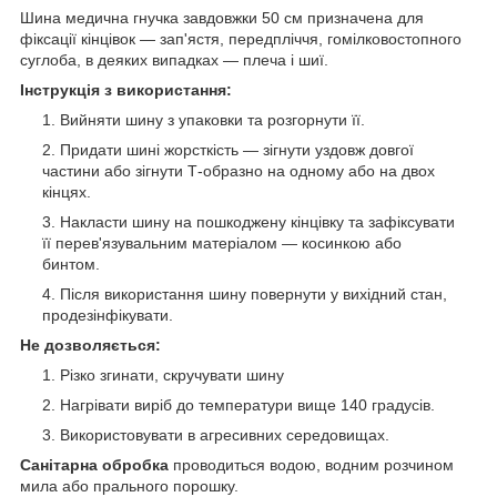
Шина медична гнучка завдовжки 50 см призначена для
фіксації кінцівок ― зап'ястя, передпліччя, гомілковостопного
суглоба, в деяких випадках ― плеча і шиї.
Інструкція з використання:
Вийняти шину з упаковки та розгорнути її.
Придати шині жорсткість ― зігнути уздовж довгої
частини або зігнути Т-образно на одному або на двох
кінцях.
Накласти шину на пошкоджену кінцівку та зафіксувати
її перев'язувальним матеріалом ― косинкою або
бинтом.
Після використання шину повернути у вихідний стан,
продезінфікувати.
Не дозволяється:
Різко згинати, скручувати шину
Нагрівати виріб до температури вище 140 градусів.
Використовувати в агресивних середовищах.
Санітарна обробка
проводиться водою, водним розчином
мила або прального порошку.