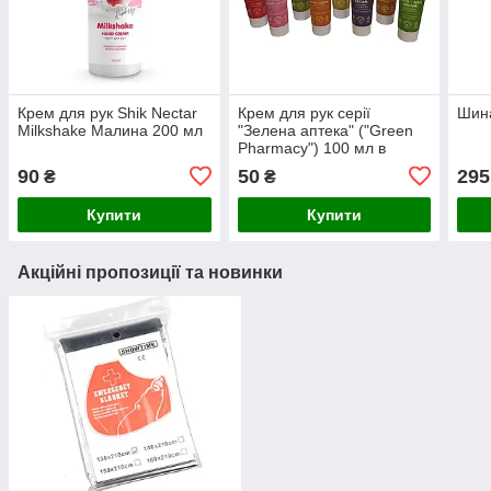
Крем для рук Shik Nectar
Крем для рук серії
Шина
Milkshake Малина 200 мл
"Зелена аптека" ("Green
Pharmacy") 100 мл в
асортименті
90
50
295
₴
₴
Купити
Купити
Акційні пропозиції та новинки