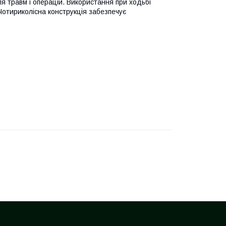
сля травм і операцій. Використання при ходьбі
Чотириколісна конструкція забезпечує