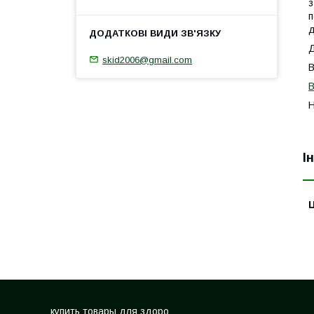
з
п
д
Д
skid2006@gmail.com
В
В
Н
І
Ц
купить товары для здоро