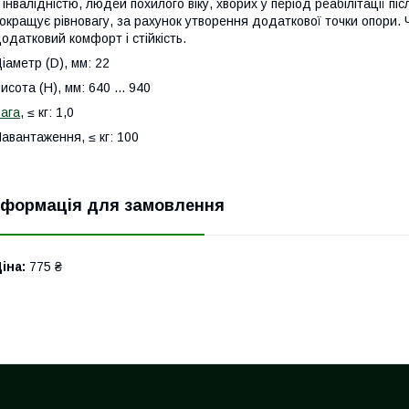
 інвалідністю, людей похилого віку, хворих у період реабілітації пі
окращує рівновагу, за рахунок утворення додаткової точки опори. 
одатковий комфорт і стійкість.
іаметр (D), мм: 22
исота (H), мм: 640 ... 940
ага
, ≤ кг: 1,0
авантаження, ≤ кг: 100
нформація для замовлення
іна:
775 ₴