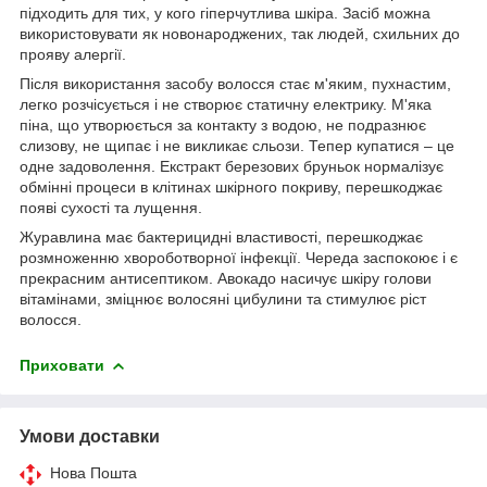
підходить для тих, у кого гіперчутлива шкіра. Засіб можна
використовувати як новонароджених, так людей, схильних до
прояву алергії.
Після використання засобу волосся стає м'яким, пухнастим,
легко розчісується і не створює статичну електрику. М'яка
піна, що утворюється за контакту з водою, не подразнює
слизову, не щипає і не викликає сльози. Тепер купатися – це
одне задоволення. Екстракт березових бруньок нормалізує
обмінні процеси в клітинах шкірного покриву, перешкоджає
появі сухості та лущення.
Журавлина має бактерицидні властивості, перешкоджає
розмноженню хвороботворної інфекції. Череда заспокоює і є
прекрасним антисептиком. Авокадо насичує шкіру голови
вітамінами, зміцнює волосяні цибулини та стимулює ріст
волосся.
Приховати
Умови доставки
Нова Пошта