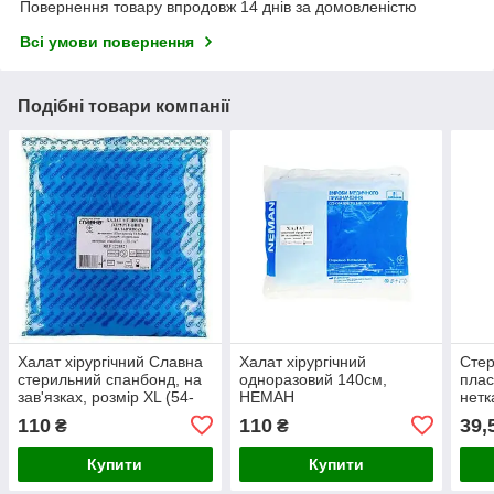
Повернення товару впродовж 14 днів за домовленістю
Всі умови повернення
Подібні товари компанії
Халат хірургічний Славна
Халат хірургічний
Стер
стерильний спанбонд, на
одноразовий 140см,
плас
зав'язках, розмір XL (54-
НЕМАН
нетк
56), довжина 132см
110
110
39,
₴
₴
Купити
Купити