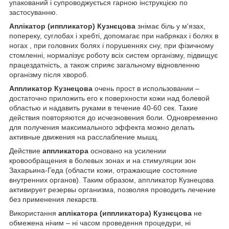
упакований і супроводжується гарною інструкцією по
застосуванню.
Аплікатор (иппликатор) Кузнєцова
знімає біль у м'язах,
попереку, суглобах і хребті, допомагає при набряках і болях в
ногах , при головних болях і порушеннях сну, при фізичному
стомленні, нормалізує роботу всіх систем організму, підвищує
працездатність, а також сприяє загальному відновленню
організму після хвороб.
Аппликатор Кузнецова
очень прост в использовании –
достаточно приложить его к поверхности кожи над болевой
областью и надавить руками в течение 40-60 сек. Такие
действия повторяются до исчезновения боли. Одновременно
для получения максимального эффекта можно делать
активные движения на расслабление мышц.
Действие
аппликатора
основано на усилении
кровообращения в болевых зонах и на стимуляции зон
Захарьина-Геда (области кожи, отражающие состояние
внутренних органов). Таким образом, аппликатор Кузнецова
активирует резервы организма, позволяя проводить лечение
без применения лекарств.
Використання
аплікатора (иппликатора) Кузнєцова
не
обмежена нічим – ні часом проведення процедури, ні