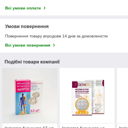
Всі умови оплати
Умови повернення
Повернення товару впродовж 14 днів за домовленістю
Всі умови повернення
Подібні товари компанії
Іплікатор Кузнєцова 63 шт
Іплікатор Кузнєцова на
Іплі