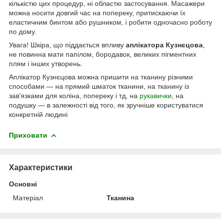
кількістю цих процедур, ні областю застосування. Масажери
можна носити довгий час на попереку, притискаючи їх
еластичним бинтом або рушником, і робити одночасно роботу
по дому.
Увага! Шкіра, що піддається впливу
аплікатора Кузнєцова
,
не повинна мати папілом, бородавок, великих пігментних
плям і інших утворень.
Аплікатор Кузнєцова можна пришити на тканину різними
способами ― на прямий шматок тканини, на тканину із
зав'язками для коліна, попереку і тд, на
рукавички
, на
подушку ― в залежності від того, як зручніше користуватися
конкретній людині
Приховати
Характеристики
Основні
Матеріал
Тканина