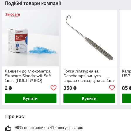
Подібні товари компанії
Ланцети до глюкометра
Голка лігатурна за
Капр
Sinocare Sinodraw® Soft
Deschamps вигнута
USP 
1шт . (ПОШТУЧНО)
вправо / вліво, ціна за 1шт
2
350
85
₴
₴
Купити
Купити
Про нас
99% позитивних з 412 відгуків за рік