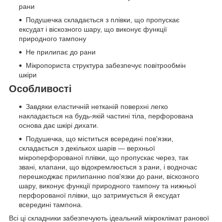
рани
Подушечка складається з плівки, що пропускає
ексудат і віскозного шару, що виконує функції
природного тампону
Не прилипає до рани
Мікропориста структура забезпечує повітрообмін
шкіри
Особливості
Завдяки еластичній нетканій поверхні легко
накладається на будь-якій частині тіла, перфорована
основа дає шкірі дихати.
Подушечка, що міститься всередині пов'язки,
складається з декількох шарів — верхньої
мікроперфорованої плівки, що пропускає через, так
звані, клапани, що відокремлюється з рани, і водночас
перешкоджає прилипанню пов'язки до рани, віскозного
шару, виконує функції природного тампону та нижньої
перфорованої плівки, що затримується й ексудат
всередині тампона.
Всі ці складники забезпечують ідеальний мікроклімат ранової