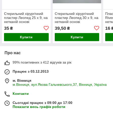
Стерильний хірургічний
Стерильний хірургічний
Плас
пластир Леопед 25 х 9, на
пластир Леопед 30 х 9, на
Rive
нетканій основі
нетканій основі
нетк
35
39,50
16
₴
₴
Купити
Купити
Про нас
99% позитивних з 412 відгуків за рік
Працює з 03.12.2013
м. Вінниця
м.Вінниця, вул.Якова Гальчевського,37, Вінниця, Україна
Контакти
Сьогодні працює з 09:00 до 17:00
Показати весь графік роботи