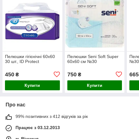
Пелюшки гігієнічні 60х60
Пелюшки Seni Soft Super
Пеле
30 шт., ID Protect
60х60 см №30
№30 
450
750
665
₴
₴
Купити
Купити
Про нас
99% позитивних з 412 відгуків за рік
Працює з 03.12.2013
м. Вінниця