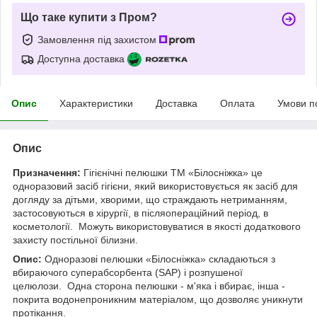
Що таке купити з Пром?
Замовлення під захистом
Доступна доставка
Опис
Характеристики
Доставка
Оплата
Умови п
Опис
Призначення:
Гігієнічні пелюшки ТМ «Білосніжка» це
одноразовий засіб гігієни, який використовується як засіб для
догляду за дітьми, хворими, що страждають нетриманням,
застосовуються в хірургії, в післяопераційний період, в
косметології. Можуть використовуватися в якості додаткового
захисту постільної білизни.
Опис:
Одноразові пелюшки «Білосніжка» складаються з
вбираючого суперабсорбента (SAP) і розпушеної
целюлози. Одна сторона пелюшки - м'яка і вбирає, інша -
покрита водонепроникним матеріалом, що дозволяє уникнути
протікання.