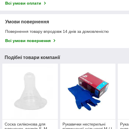
Всі умови оплати
Умови повернення
Повернення товару впродовж 14 днів за домовленістю
Всі умови повернення
Подібні товари компанії
Соска силіконова для
Рукавички нестерильні
Рука
пляшечок, розмір S, M,
підвищеної щільності M / L
огля