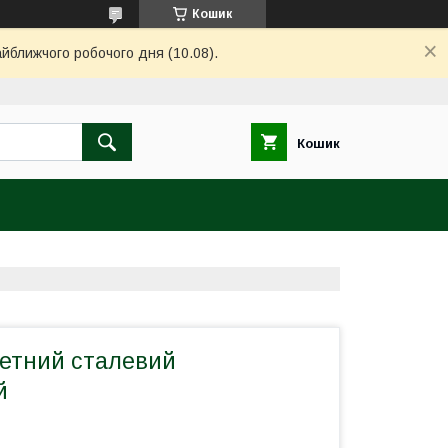
Кошик
айближчого робочого дня (10.08).
Кошик
летний сталевий
й