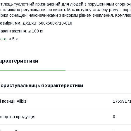
тілець туалетний призначений для людей з порушеннями опорно-ру
ожливістю регулювання по висоті. Має потужну сталеву раму з пор
іжки оснащені наконечниками з високим рівнем зчеплення. Комплек
озміри, мм, ДхШхВ: 660х500х710-810
авантаження: ≤ 100 кг
ага
: ≤ 5 кг
арактеристики
Користувальницькі характеристики
d позиції Allbiz
1755917
мпортна продукція
0