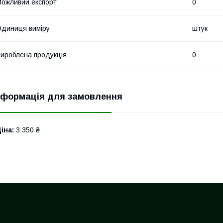
ожливий експорт
0
диниця виміру
штук
ироблена продукція
0
нформація для замовлення
іна:
3 350 ₴