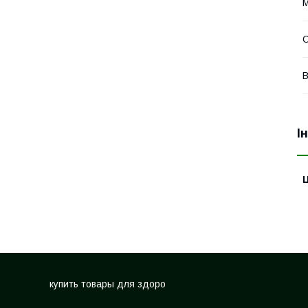
М
О
В
І
Ц
купить товары для здоро