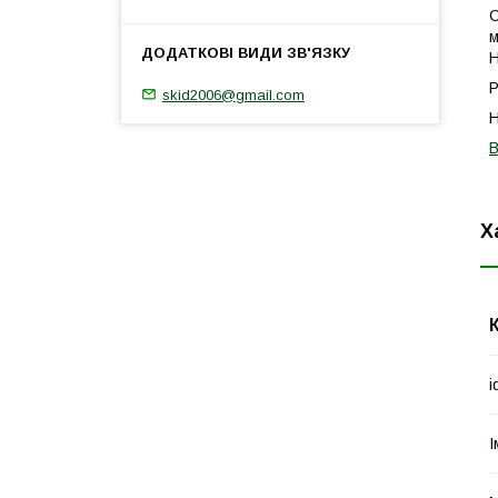
С
м
Н
Р
skid2006@gmail.com
Н
В
Х
i
І